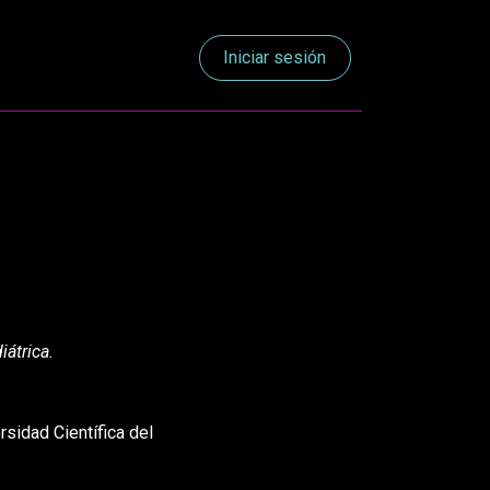
Iniciar sesión
RES
iátrica.
rsidad Científica del
BO