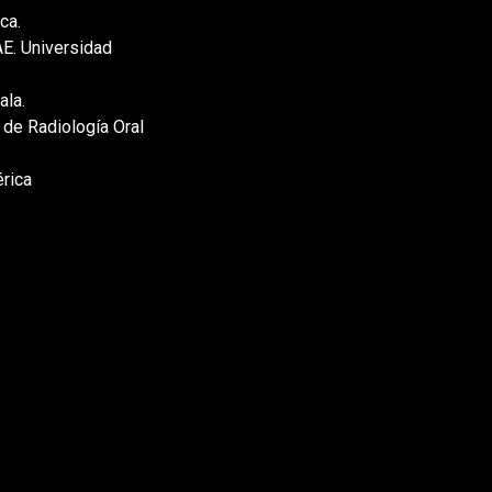
rica.
AE. Universidad
cala.
e Radiología Oral
mérica